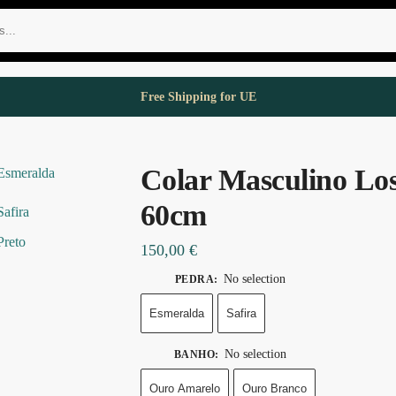
Free Shipping for UE
ersonalizadas
Português
Colar Masculino Lo
60cm
150,00
€
No selection
PEDRA
:
Esmeralda
Safira
No selection
BANHO
:
Ouro Amarelo
Ouro Branco