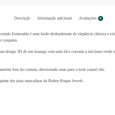
Descrição
Informação adicional
Avaliações
0
acetado Esmeralda
é uma fusão deslumbrante de elegância clássica e es
er conjunto.
m um design 3D de um losango com uma face cravada a
zircónias
verde 
mente fora do comum, direcionado mais para o look casual
chic
.
equinte das joias masculinas da Ruben Roque Jewels.