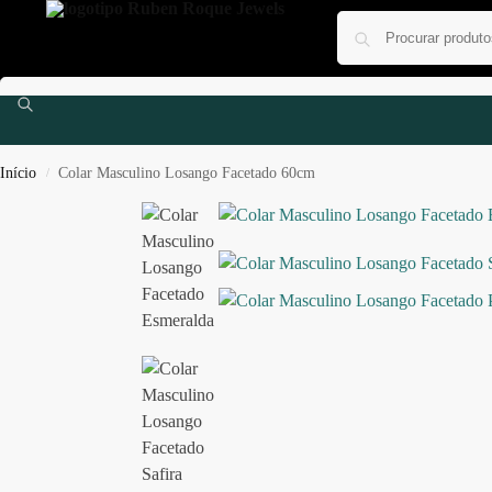
Início
Colar Masculino Losango Facetado 60cm
/
Anéis
Colares
Pulseiras
Ouro e Diamantes
Jóias P
0,00
€
0