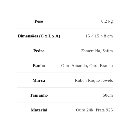
Peso
0,2 kg
Dimensões (C x L x A)
15 × 15 × 8 cm
Pedra
Esmeralda, Safira
Banho
Ouro Amarelo, Ouro Branco
Marca
Ruben Roque Jewels
Tamanho
60cm
Material
Ouro 24k, Prata 925